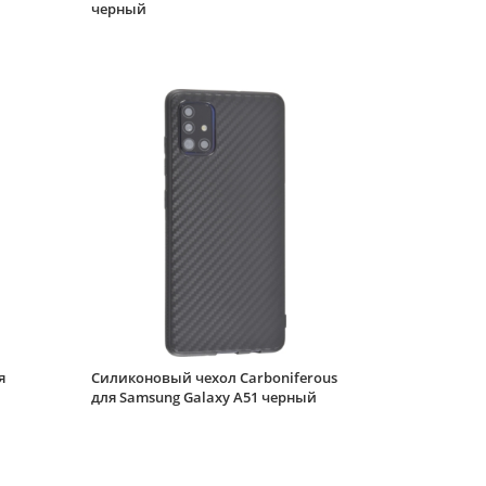
черный
Samsung Galaxy A51
зеленый
Силиконовый чехол
Canvas для Samsung
Galaxy A51 Smile
Силиконовый чехол
Electroplate case для
Samsung Galaxy A51
мятно-зеленый
Силиконовый чехол
Metallic rim для
Samsung Galaxy A51
розовый (с вырезом
для карт)
Силиконовый чехол
Thick для Samsung
Galaxy A51 Flower
я
Силиконовый чехол Carboniferous
vine коричневый
для Samsung Galaxy A51 черный
Силиконовый чехол
Thick для Samsung
Galaxy A51 Girly bow
черный