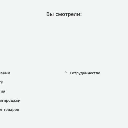
Вы смотрели:
пании
Сотрудничество
ти
тия
ия продажи
ог товаров