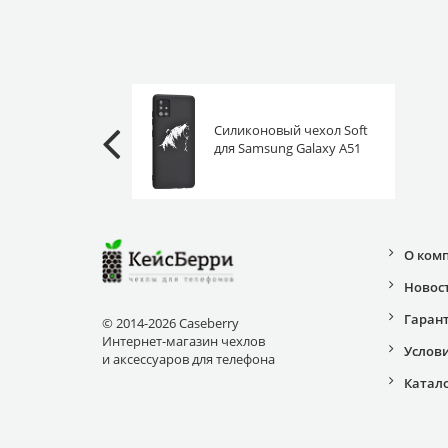
Силиконовый чехол Soft
для Samsung Galaxy A51
эскиз медведя
О ком
Новос
Гаран
© 2014-2026 Caseberry
Интернет-магазин чехлов
Услов
и аксессуаров для телефона
Катал