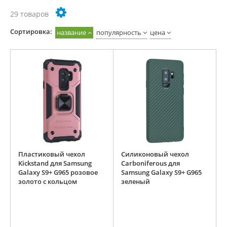
29 товаров
Cортировка:
название
популярность
цена
Пластиковый чехол
Силиконовый чехол
Kickstand для Samsung
Carboniferous для
Galaxy S9+ G965 розовое
Samsung Galaxy S9+ G965
золото с кольцом
зеленый