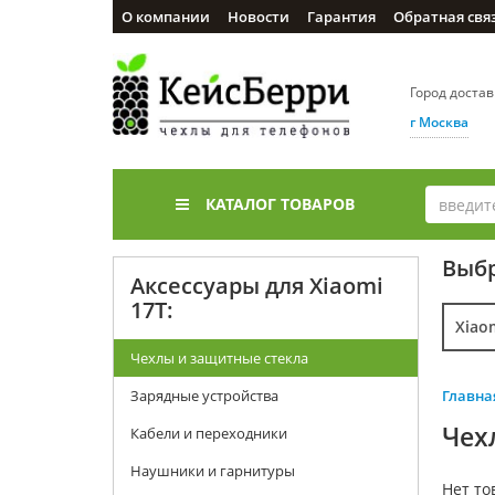
О компании
Новости
Гарантия
Обратная свя
Город доста
г Москва
КАТАЛОГ ТОВАРОВ
Выбр
Аксессуары для Xiaomi
17T:
Xiao
Чехлы и защитные стекла
Зарядные устройства
Главна
Чех
Кабели и переходники
Наушники и гарнитуры
Нет то