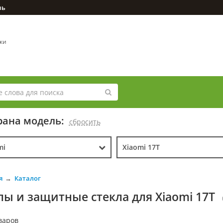
зь
вки
ана модель:
cбросить
mi
Xiaomi 17T
я
Каталог
лы и защитные стекла для Xiaomi 17T
варов