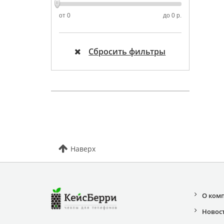
от
0
до
0 р.
Сбросить фильтры
Наверх
О ком
Новос