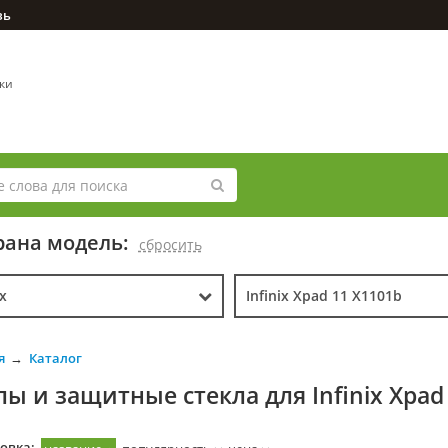
зь
вки
ана модель:
cбросить
ix
Infinix Xpad 11 X1101b
я
Каталог
лы и защитные стекла для Infinix Xpad
овка: