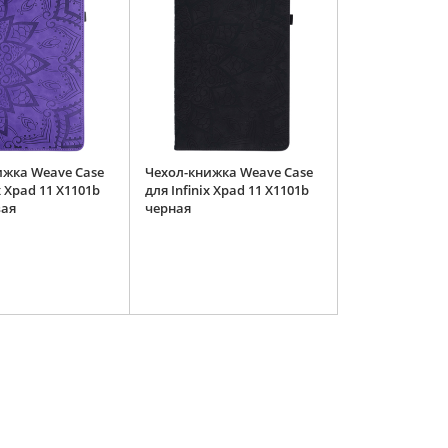
ижка Weave Case
Чехол-книжка Weave Case
x Xpad 11 X1101b
для Infinix Xpad 11 X1101b
вая
черная