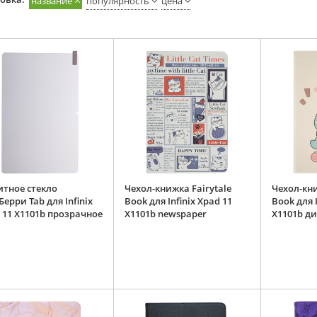
название
популярность
цена
тное стекло
Чехол-книжка Fairytale
Чехол-кни
Берри Tab для Infinix
Book для Infinix Xpad 11
Book для I
 11 X1101b прозрачное
X1101b newspaper
X1101b д