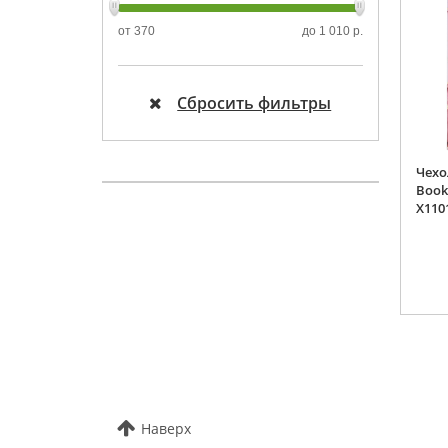
от
370
до
1 010 р.
Сбросить фильтры
Чехо
Book 
X110
Наверх