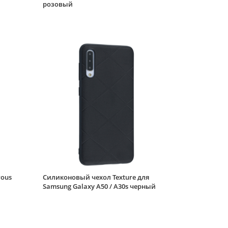
розовый
Samsung Galaxy A50 /
A30s зеленый
Силиконовый чехол
Soft для Samsung
Galaxy A50 / A30s
розовый
Защитное стекло
КейсБерри 9H для
Samsung Galaxy A50 /
A30s с черной
рамкой
Силиконовый чехол
Soft для Samsung
Galaxy A50 / A30s
синий
Силиконовый чехол
Soft для Samsung
Galaxy A50 / A30s
rous
Силиконовый чехол Texture для
черный матовый
Samsung Galaxy A50 / A30s черный
Защитное стекло
КейсБерри №3 для
Samsung Galaxy A50 /
A30s черное Privacy