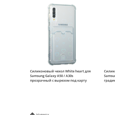
Силиконовый чехол White heart для
Силико
Samsung Galaxy A50 / A30s
Samsun
прозрачный с вырезом под карту
градие
Наверх