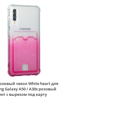
новый чехол White heart для
g Galaxy A50 / A30s розовый
нт c вырезом под карту