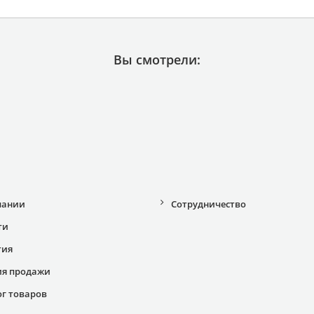
Вы смотрели:
пании
Сотрудничество
ти
тия
ия продажи
ог товаров