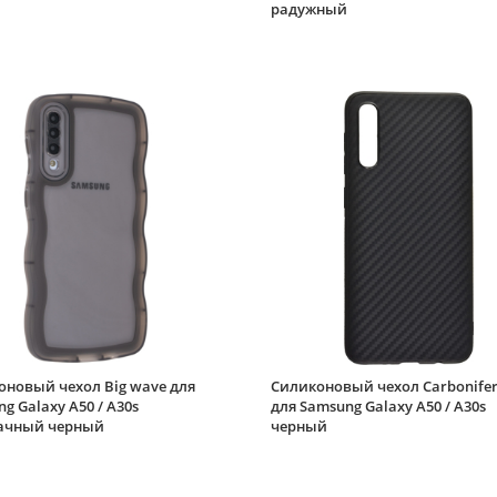
радужный
оновый чехол Big wave для
Силиконовый чехол Carbonife
g Galaxy A50 / A30s
для Samsung Galaxy A50 / A30s
ачный черный
черный