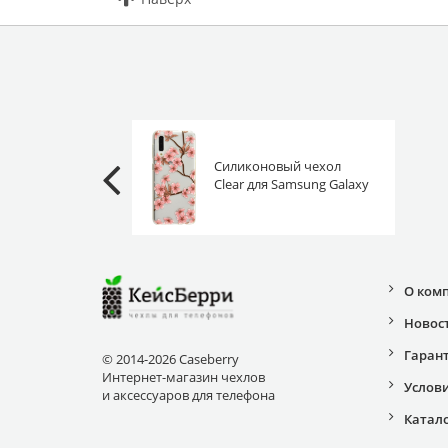
Силиконовый чехол
Clear для Samsung Galaxy
A50 / A30s цветущая
вишня
О ком
Новос
Гаран
© 2014-2026 Caseberry
Интернет-магазин чехлов
Услов
и аксессуаров для телефона
Катал