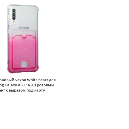
новый чехол White heart для
g Galaxy A50 / A30s розовый
нт c вырезом под карту