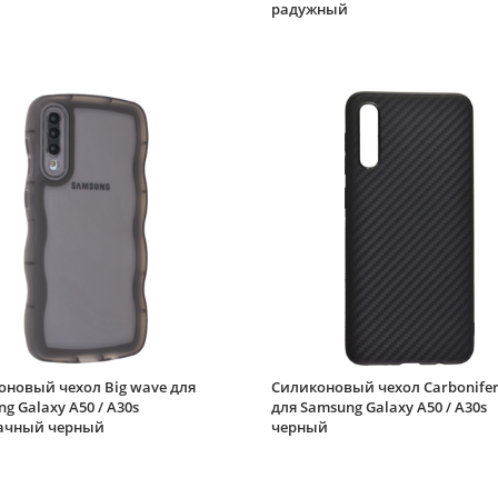
радужный
оновый чехол Big wave для
Силиконовый чехол Carbonife
g Galaxy A50 / A30s
для Samsung Galaxy A50 / A30s
ачный черный
черный