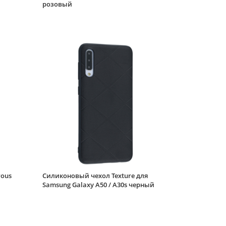
розовый
Samsung Galaxy A50 /
A30s зеленый
Силиконовый чехол
Soft для Samsung
Galaxy A50 / A30s
розовый
Защитное стекло
КейсБерри 9H для
Samsung Galaxy A50 /
A30s с черной
рамкой
Силиконовый чехол
Soft для Samsung
Galaxy A50 / A30s
синий
Силиконовый чехол
Soft для Samsung
Galaxy A50 / A30s
rous
Силиконовый чехол Texture для
черный матовый
Samsung Galaxy A50 / A30s черный
Защитное стекло
КейсБерри №3 для
Samsung Galaxy A50 /
A30s черное Privacy