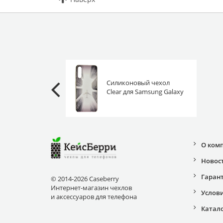
Силиконовый чехол
Clear для Samsung Galaxy
A50 / A30s самолет в
тумане
О ком
Новос
Гаран
© 2014-2026 Caseberry
Интернет-магазин чехлов
Услов
и аксессуаров для телефона
Катал