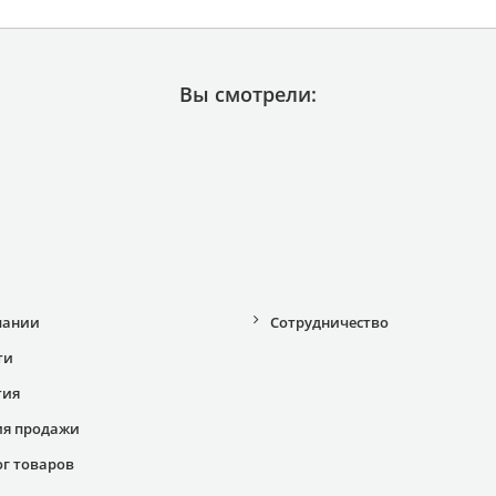
Вы смотрели:
пании
Сотрудничество
ти
тия
ия продажи
ог товаров