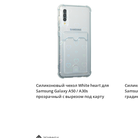
Силиконовый чехол White heart для
Силико
Samsung Galaxy A50 / A30s
Samsun
прозрачный с вырезом под карту
градие
Наверх