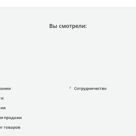
Вы смотрели:
пании
Сотрудничество
ти
тия
ия продажи
ог товаров