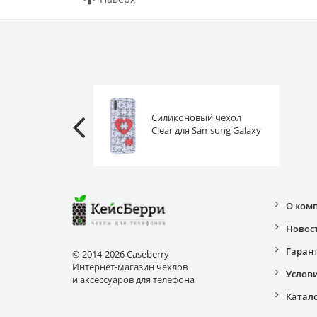
Силиконовый чехол
Clear для Samsung Galaxy
A50 / A30s это любовь
О ком
Новос
Гаран
© 2014-2026 Caseberry
Интернет-магазин чехлов
Услов
и аксессуаров для телефона
Катал