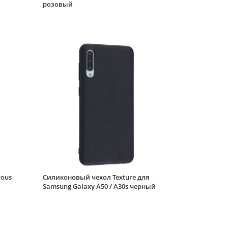
розовый
Samsung Galaxy A50 /
A30s зеленый
Силиконовый чехол
Soft для Samsung
Galaxy A50 / A30s
розовый
Защитное стекло
КейсБерри 9H для
Samsung Galaxy A50 /
A30s с черной
рамкой
Силиконовый чехол
Soft для Samsung
Galaxy A50 / A30s
синий
Силиконовый чехол
Soft для Samsung
Galaxy A50 / A30s
rous
Силиконовый чехол Texture для
черный матовый
Samsung Galaxy A50 / A30s черный
Защитное стекло
КейсБерри №3 для
Samsung Galaxy A50 /
A30s черное Privacy