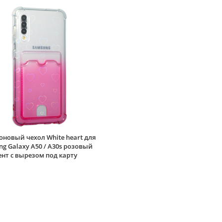
новый чехол White heart для
g Galaxy A50 / A30s розовый
нт c вырезом под карту