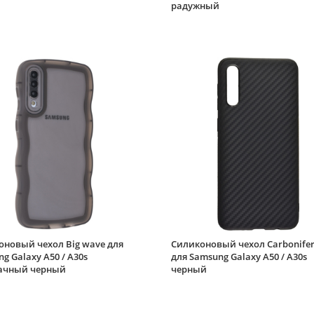
радужный
оновый чехол Big wave для
Силиконовый чехол Carbonife
g Galaxy A50 / A30s
для Samsung Galaxy A50 / A30s
ачный черный
черный