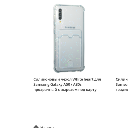
Силиконовый чехол White heart для
Силико
Samsung Galaxy A50 / A30s
Samsun
прозрачный с вырезом под карту
градие
Наверх