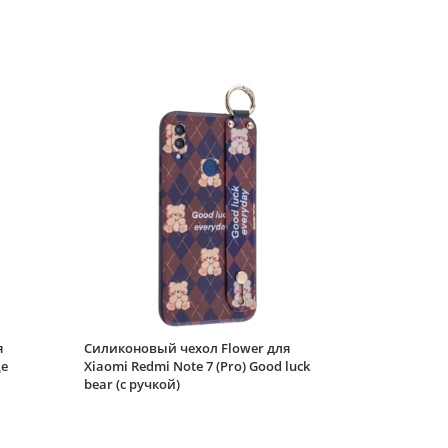
Redmi Note 7 (Pro)
красная
Силиконовый чехол
White heart для
Xiaomi Redmi Note 7
(Pro) прозрачный с
вырезом под карту
Силиконовый чехол
White heart для
Xiaomi Redmi Note 7
(Pro) розовый
градиент c вырезом
Силиконовый чехол
под карту
Soft edge для Xiaomi
Redmi Note 7 (Pro)
дак
Силиконовый чехол
Volume для Xiaomi
Redmi Note 7 (Pro)
я
Силиконовый чехол Flower для
черный
це
Xiaomi Redmi Note 7 (Pro) Good luck
Силиконовый чехол
bear (с ручкой)
Carboniferous для
Xiaomi Redmi Note 7
(Pro) зеленый