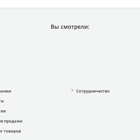
Вы смотрели:
пании
Сотрудничество
ти
тия
ия продажи
ог товаров