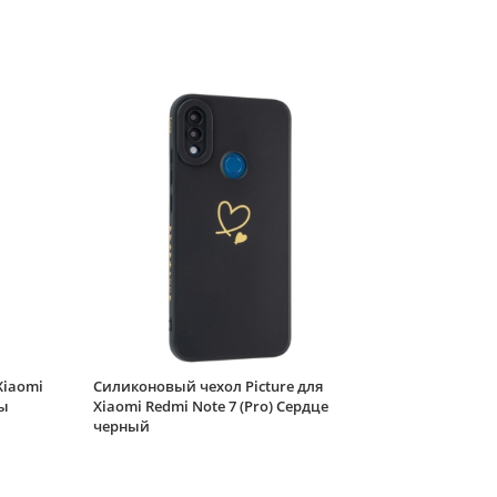
Xiaomi Redmi Note 7
(Pro) красный
Чехол-книжка Weave
Case для Xiaomi
Redmi Note 7 (Pro)
красная
Силиконовый чехол
White heart для
Xiaomi Redmi Note 7
(Pro) прозрачный с
вырезом под карту
Силиконовый чехол
White heart для
Xiaomi Redmi Note 7
(Pro) розовый
градиент c вырезом
Силиконовый чехол
под карту
Soft edge для Xiaomi
Redmi Note 7 (Pro)
Xiaomi
Силиконовый чехол Picture для
дак
ты
Xiaomi Redmi Note 7 (Pro) Сердце
Силиконовый чехол
черный
Volume для Xiaomi
Redmi Note 7 (Pro)
черный