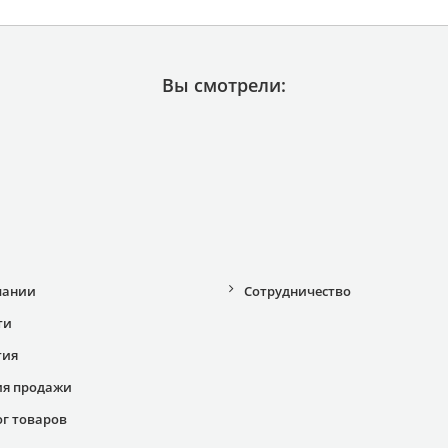
Вы смотрели:
пании
Сотрудничество
ти
тия
ия продажи
ог товаров