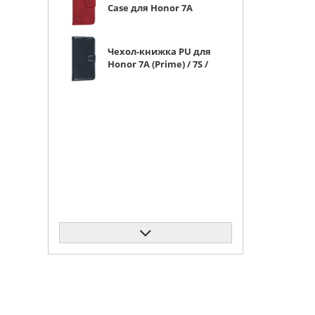
Case для Honor 7A
(Prime) / 7S / Huawei
Y5 2018 (Prime/Lite)
красная
Чехол-книжка PU для
Honor 7A (Prime) / 7S /
Huawei Y5 2018
(Prime/Lite) черная с
магнитом