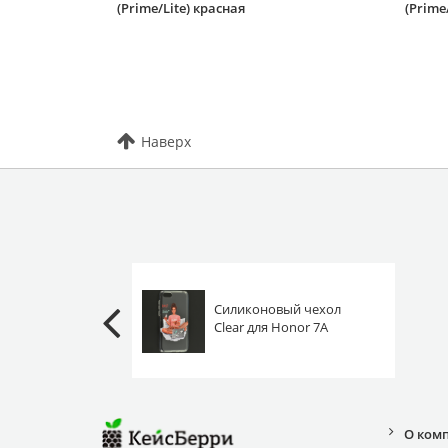
(Prime/Lite) красная
(Prime
Наверх
Силиконовый чехол
Clear для Honor 7A
(Prime) / 7S / Huawei Y5
2018 (Prime/Lite)
любимая еда
О ком