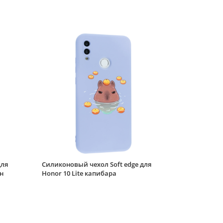
10 Lite розовый
Чехол-книжка Bag
book для Honor 10
Lite красная
Силиконовый чехол
Soft edge для Honor
10 Lite хмутречко
Силиконовый чехол
Flower для Honor 10
Lite Цветущая роза (с
ручкой) белый
Силиконовый чехол
Picture для Honor 10
для
Силиконовый чехол Soft edge для
Lite Сердце розовый
н
Honor 10 Lite капибара
Защитное стекло
КейсБерри №3 для
Honor 10 Lite черное
матовое