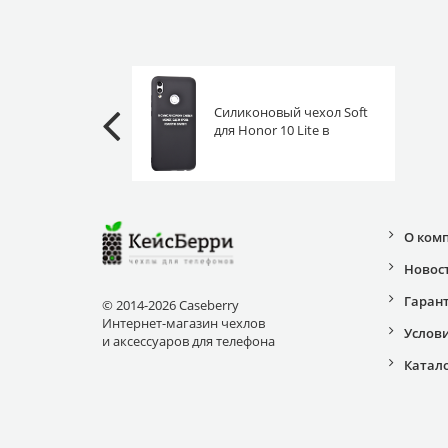
Силиконовый чехол Soft
для Honor 10 Lite в
смысле корону снять
О ком
Новос
Гаран
© 2014-2026 Caseberry
Интернет-магазин чехлов
Услов
и аксессуаров для телефона
Катал