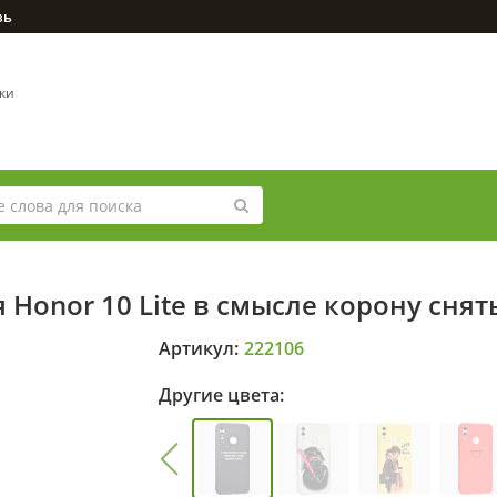
зь
вки
 Honor 10 Lite в смысле корону снят
Артикул:
222106
Другие цвета: