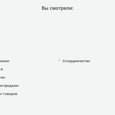
Вы смотрели:
пании
Сотрудничество
ти
тия
ия продажи
ог товаров