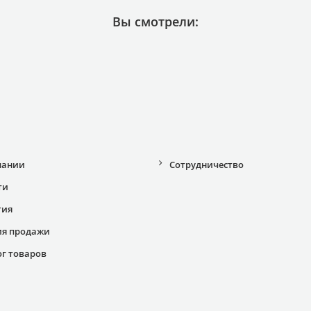
Вы смотрели:
пании
Сотрудничество
ти
тия
ия продажи
ог товаров