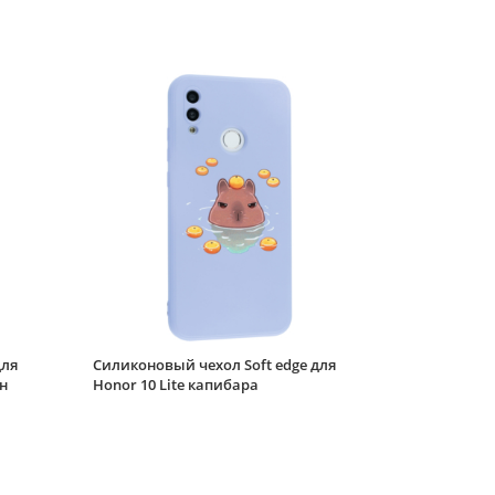
10 Lite розовый
Чехол-книжка Bag
book для Honor 10
Lite красная
Силиконовый чехол
Soft edge для Honor
10 Lite хмутречко
Силиконовый чехол
Flower для Honor 10
Lite Цветущая роза (с
ручкой) белый
Силиконовый чехол
Picture для Honor 10
для
Силиконовый чехол Soft edge для
Lite Сердце розовый
н
Honor 10 Lite капибара
Защитное стекло
КейсБерри №3 для
Honor 10 Lite черное
матовое