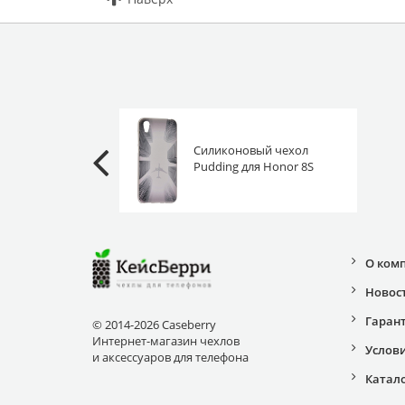
Силиконовый чехол
Pudding для Honor 8S
(Prime) / Huawei Y5 2019
самолет в тумане
О ком
Новос
Гаран
© 2014-2026 Caseberry
Интернет-магазин чехлов
Услов
и аксессуаров для телефона
Катал