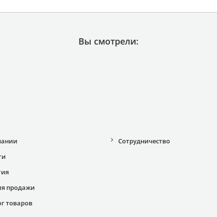
Вы смотрели:
пании
Сотрудничество
ти
тия
ия продажи
ог товаров