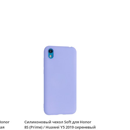
ручкой)
Силиконовый чехол
Soft для Honor 8S
(Prime) / Huawei Y5
2019 полевой букет
Силиконовый чехол
Soft для Honor 8S
(Prime) / Huawei Y5
2019 кусь
Силиконовый чехол
Picture для Honor 8S
(Prime) / Huawei Y5
2019 Сердце голубой
Силиконовый чехол
Soft для Honor 8S
(Prime) / Huawei Y5
2019 красное
кружево
Honor
Силиконовый чехол Soft для Honor
ная
8S (Prime) / Huawei Y5 2019 сиреневый