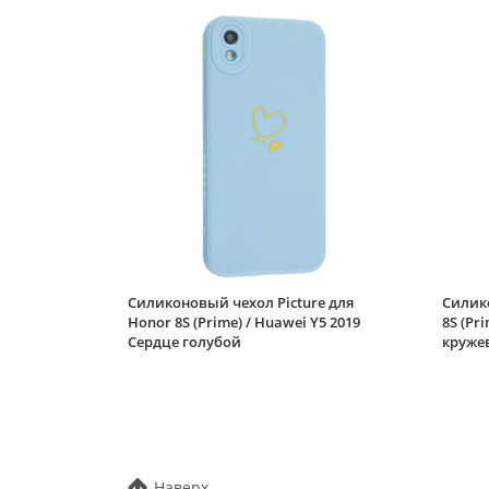
Силиконовый чехол Picture для
Силико
Honor 8S (Prime) / Huawei Y5 2019
8S (Pr
Сердце голубой
круже
Наверх