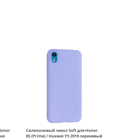
ручкой)
Силиконовый чехол
Soft для Honor 8S
(Prime) / Huawei Y5
2019 полевой букет
Силиконовый чехол
Soft для Honor 8S
(Prime) / Huawei Y5
2019 кусь
Силиконовый чехол
Picture для Honor 8S
(Prime) / Huawei Y5
2019 Сердце голубой
Силиконовый чехол
Soft для Honor 8S
(Prime) / Huawei Y5
2019 красное
кружево
Honor
Силиконовый чехол Soft для Honor
ная
8S (Prime) / Huawei Y5 2019 сиреневый