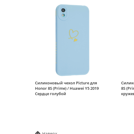
Силиконовый чехол Picture для
Силико
Honor 8S (Prime) / Huawei Y5 2019
8S (Pr
Сердце голубой
круже
Наверх