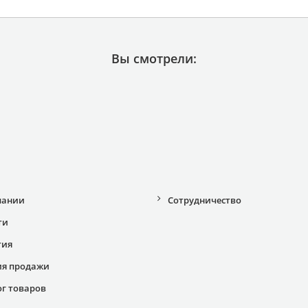
Вы смотрели:
пании
Сотрудничество
ти
тия
ия продажи
ог товаров