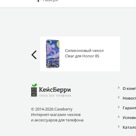
Силиконовый чехол
Clear для Honor 8S
(Prime) / Huawei Y5 2019
звездная ночь
О ком
Новос
Гаран
© 2014-2026 Caseberry
Интернет-магазин чехлов
Услов
и аксессуаров для телефона
Катал