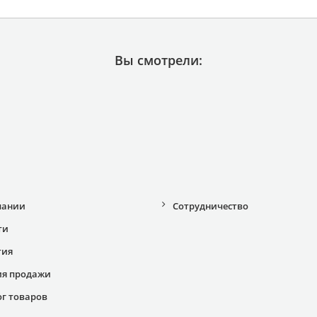
Вы смотрели:
пании
Сотрудничество
ти
тия
ия продажи
ог товаров