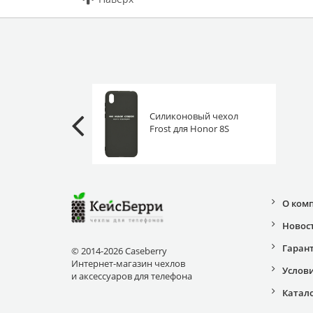
Силиконовый чехол
Frost для Honor 8S
(Prime) / Huawei Y5 2019
нельзя сладкое
О ком
Новос
Гаран
© 2014-2026 Caseberry
Интернет-магазин чехлов
Услов
и аксессуаров для телефона
Катал