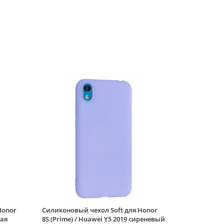
ручкой)
Силиконовый чехол
Soft для Honor 8S
(Prime) / Huawei Y5
2019 полевой букет
Силиконовый чехол
Soft для Honor 8S
(Prime) / Huawei Y5
2019 кусь
Силиконовый чехол
Picture для Honor 8S
(Prime) / Huawei Y5
2019 Сердце голубой
Силиконовый чехол
Soft для Honor 8S
(Prime) / Huawei Y5
2019 красное
кружево
Honor
Силиконовый чехол Soft для Honor
ная
8S (Prime) / Huawei Y5 2019 сиреневый