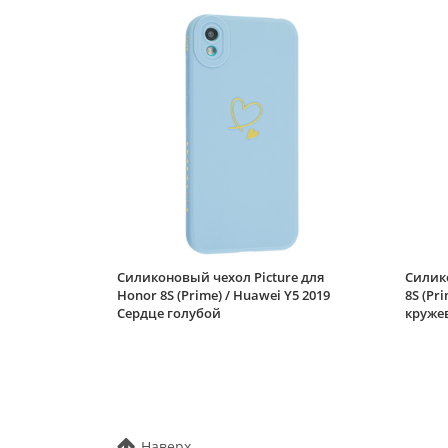
Силиконовый чехол Picture для
Силико
Honor 8S (Prime) / Huawei Y5 2019
8S (Pr
Сердце голубой
круже
Наверх