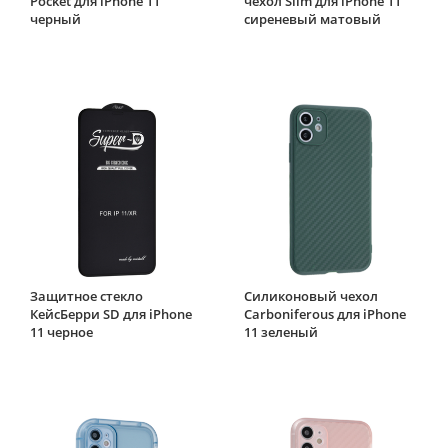
Pocket для iPhone 11
чехол Slim для iPhone 11
черный
сиреневый матовый
Защитное стекло
Силиконовый чехол
КейсБерри SD для iPhone
Carboniferous для iPhone
11 черное
11 зеленый