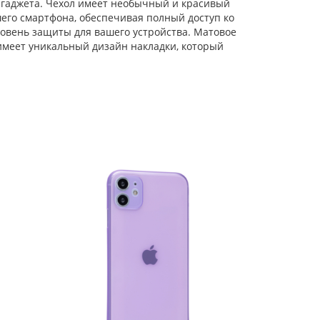
 гаджета. Чехол имеет необычный и красивый
его смартфона, обеспечивая полный доступ ко
Силиконовый чехол
Matte edge для
овень защиты для вашего устройства. Матовое
iPhone 11
имеет уникальный дизайн накладки, который
прозрачный голубой
Силиконовый чехол
Carboniferous для
iPhone 11 розовый
Силиконовый чехол
Small heart для
iPhone 11
лавандовый
Силиконовый чехол
Cat ears для iPhone 11
прозрачный
Силиконовый чехол
Big wave для iPhone
11 прозрачный
сиреневый
Силиконовый чехол
Gradient color для