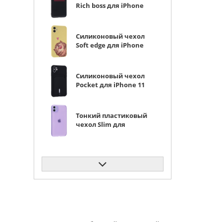
Rich boss для iPhone
11 черный (из эко-
кожи)
Силиконовый чехол
Soft edge для iPhone
11 носик
Силиконовый чехол
Pocket для iPhone 11
черный
Тонкий пластиковый
чехол Slim для
iPhone 11 сиреневый
матовый
Защитное стекло
КейсБерри SD для
iPhone 11 черное
Силиконовый чехол
Carboniferous для
iPhone 11 зеленый