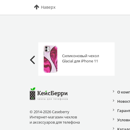
Наверх
Силиконовый чехол
Glacial для iPhone 11
розовое амбре
О ком
Новос
Гаран
© 2014-2026 Caseberry
Интернет-магазин чехлов
Услов
и аксессуаров для телефона
Катал