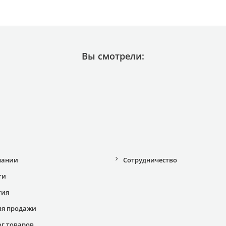
Вы смотрели:
пании
Сотрудничество
ти
тия
ия продажи
ог товаров