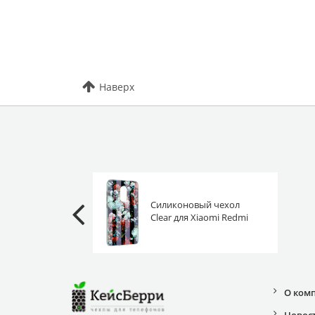
Наверх
Силиконовый чехол
Clear для Xiaomi Redmi
Note 4 цветы за стеклом
О ком
Новос