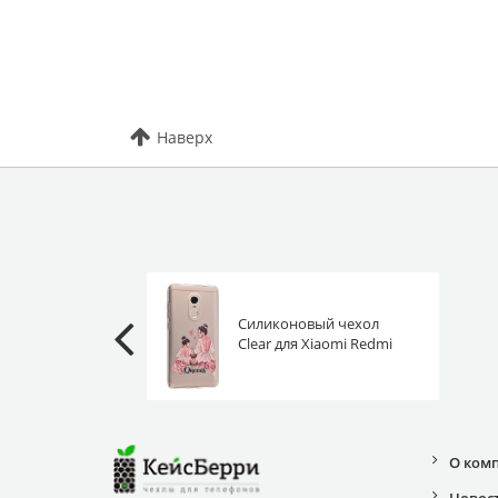
Наверх
Силиконовый чехол
Clear для Xiaomi Redmi
Note 4 королевы
О ком
Новос