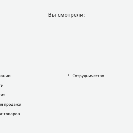
Вы смотрели:
пании
Сотрудничество
ти
тия
ия продажи
ог товаров