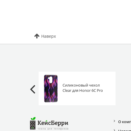
Наверх
Силиконовый чехол
Clear для Honor 6C Pro
шелк
О ком
Новос