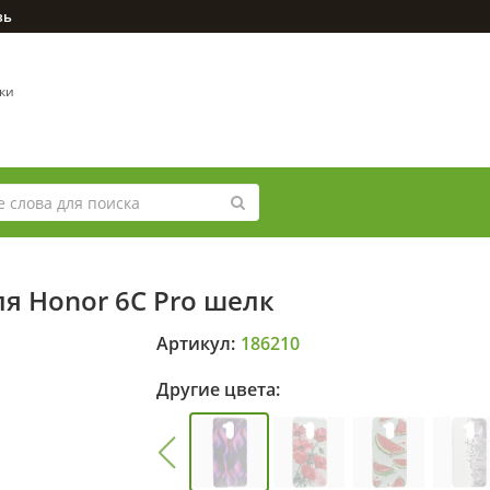
зь
вки
я Honor 6C Pro шелк
Артикул:
186210
Другие цвета: