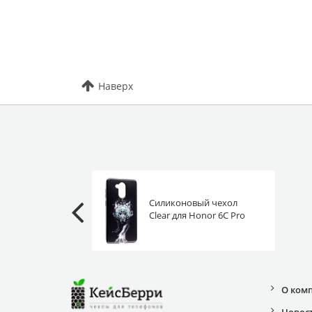
Наверх
Силиконовый чехол
Clear для Honor 6C Pro
серый волк
О ком
Новос