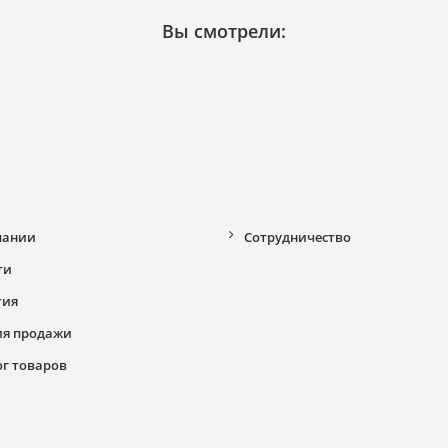
Вы смотрели:
пании
Сотрудничество
ти
тия
ия продажи
ог товаров