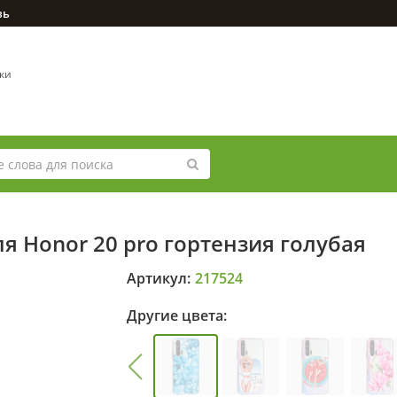
зь
вки
я Honor 20 pro гортензия голубая
Артикул:
217524
Другие цвета: