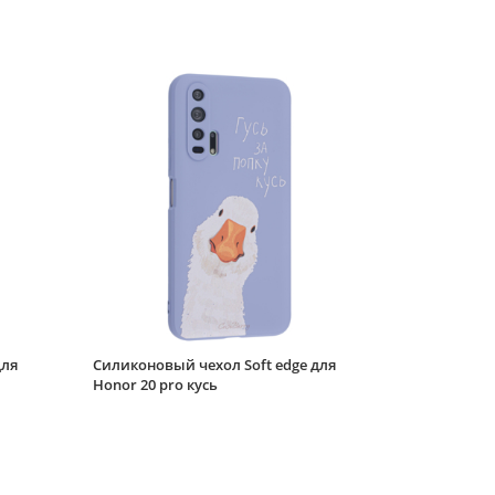
pro Good luck bear (с
ручкой)
Силиконовый чехол
Flower для Honor 20
pro Nice day (с
ручкой)
Чехол-книжка Bag
book для Honor 20 pro
красная
Силиконовый чехол
Soft edge для Honor
20 pro гибискус
Силиконовый чехол
Soft edge для Honor
для
Силиконовый чехол Soft edge для
20 pro обсудим
Honor 20 pro кусь
Силиконовый чехол
Soft edge для Honor
20 pro розовые цветы