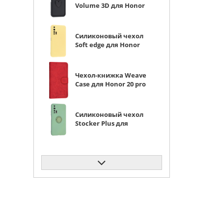
Volume 3D для Honor
20 pro черный
Силиконовый чехол
Soft edge для Honor
20 pro желтый
Чехол-книжка Weave
Case для Honor 20 pro
красная
Силиконовый чехол
Stocker Plus для
Honor 20 pro
оливковый с
кольцом
Силиконовый чехол
Texture для Honor 20
pro черный
Чехол-книжка Weave
Case для Honor 20 pro
коричневая