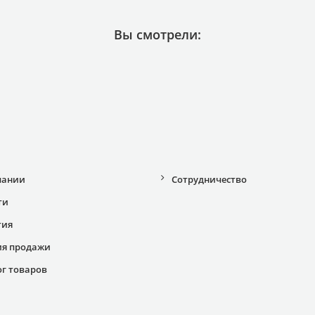
Вы смотрели:
пании
Сотрудничество
ти
тия
ия продажи
ог товаров