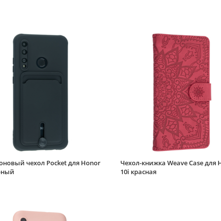
оновый чехол Pocket для Honor
Чехол-книжка Weave Case для 
рный
10i красная