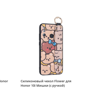
Train illustration
черный
Силиконовый чехол
Volume для Honor 10i
черный
Силиконовый чехол
Pocket для Honor 10i
бордовый
Силиконовый чехол
Flower для Honor 10i
Цветущая роза (с
ручкой) белый
Силиконовый чехол
Soft Plus для Honor
Honor
Силиконовый чехол Flower для
10i любить себя
Honor 10i Мишки (с ручкой)
Силиконовый чехол
Picture для Honor 10i
Сердце черный