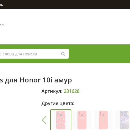
зь
вки
s для Honor 10i амур
Артикул:
231628
Другие цвета: