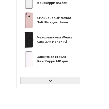
КейсБерри №3 для
Honor 10i черное
матовое
Силиконовый чехол
Soft Plus для Honor
10i розовый
Чехол-книжка Weave
Case для Honor 10i
черная
Защитное стекло
КейсБерри MK для
Honor 10i с черной
рамкой
Чехол-книжка Weave
Case для Honor 10i
коричневая
Силиконовый чехол
Pocket для Honor 10i
черный