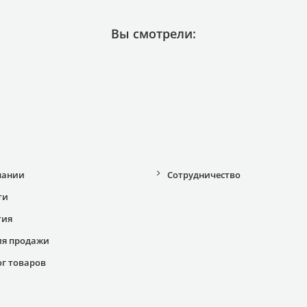
Вы смотрели:
пании
Сотрудничество
ти
тия
ия продажи
ог товаров