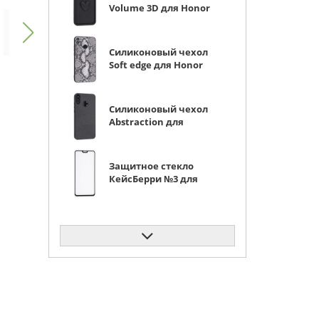
Volume 3D для Honor
8x черный
Силиконовый чехол
Soft edge для Honor
8x змеиная кожа
Силиконовый чехол
Abstraction для
Honor 8x черный
Защитное стекло
КейсБерри №3 для
Honor 8x черное
матовое
Силиконовый чехол
Soft edge для Honor
8x герб
Силиконовый чехол
Soft edge для Honor
8x розовые цветы