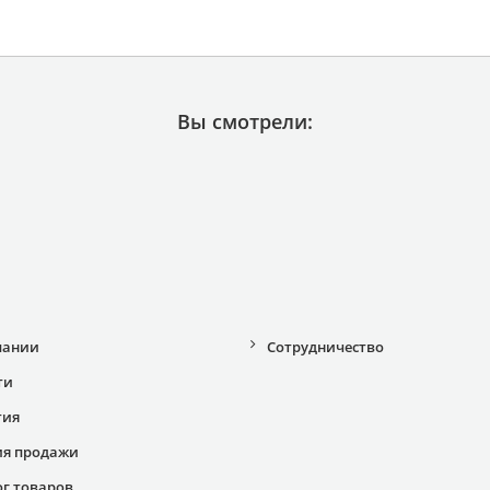
Вы смотрели:
пании
Сотрудничество
ти
тия
ия продажи
ог товаров