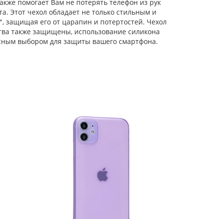
акже помогает Вам не потерять телефон из рук
а. Этот чехол обладает не только стильным и
Силиконовый чехол
Matte edge для
, защищая его от царапин и потертостей. Чехол
iPhone 11
ства также защищены, использование силикона
прозрачный голубой
асным выбором для защиты вашего смартфона.
Силиконовый чехол
Carboniferous для
iPhone 11 розовый
Силиконовый чехол
Small heart для
iPhone 11
лавандовый
Силиконовый чехол
Cat ears для iPhone 11
прозрачный
Силиконовый чехол
Big wave для iPhone
11 прозрачный
сиреневый
Силиконовый чехол
Gradient color для