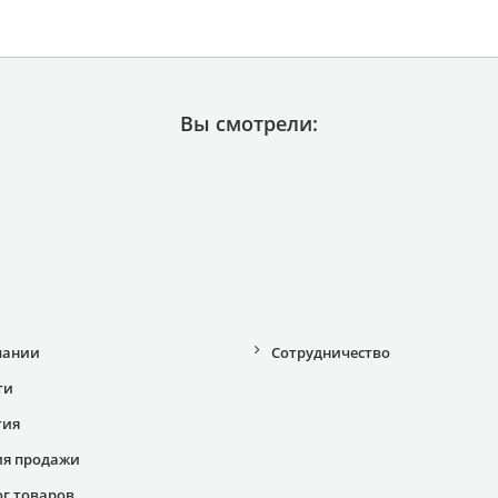
Вы смотрели:
пании
Сотрудничество
ти
тия
ия продажи
ог товаров