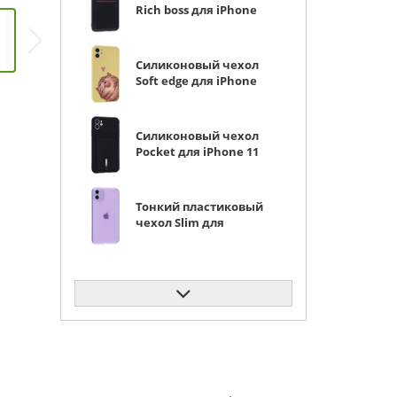
Rich boss для iPhone
11 черный (из эко-
кожи)
Силиконовый чехол
Soft edge для iPhone
11 носик
Силиконовый чехол
Pocket для iPhone 11
черный
Тонкий пластиковый
чехол Slim для
iPhone 11 сиреневый
матовый
Защитное стекло
КейсБерри SD для
iPhone 11 черное
Силиконовый чехол
Carboniferous для
iPhone 11 зеленый