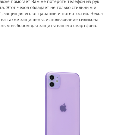
акже помогает Вам не потерять телефон из рук
а. Этот чехол обладает не только стильным и
Силиконовый чехол
Matte edge для
, защищая его от царапин и потертостей. Чехол
iPhone 11
ства также защищены, использование силикона
прозрачный голубой
асным выбором для защиты вашего смартфона.
Силиконовый чехол
Carboniferous для
iPhone 11 розовый
Силиконовый чехол
Small heart для
iPhone 11
лавандовый
Силиконовый чехол
Cat ears для iPhone 11
прозрачный
Силиконовый чехол
Big wave для iPhone
11 прозрачный
сиреневый
Силиконовый чехол
Gradient color для