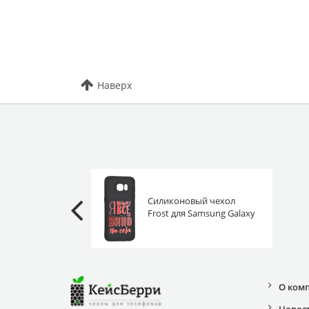
Наверх
Силиконовый чехол
Frost для Samsung Galaxy
S7 Edge G935 вино на
себя
О ком
Новос