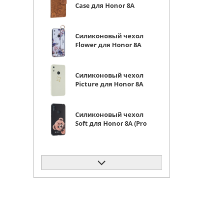
Case для Honor 8A
(Pro / Prime)
коричневая
Силиконовый чехол
Flower для Honor 8A
(Pro / Prime)
Цветущая роза (с
ручкой) белый
Силиконовый чехол
Picture для Honor 8A
(Pro / Prime) Сердце
молочный
Силиконовый чехол
Soft для Honor 8A (Pro
/ Prime) be nice