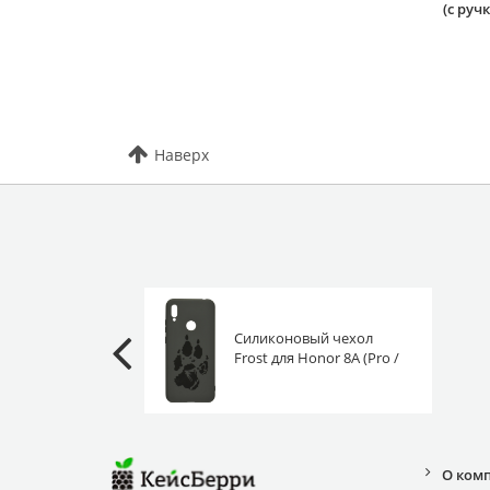
(с руч
Наверх
Силиконовый чехол
Frost для Honor 8A (Pro /
Prime) след волка
О ком