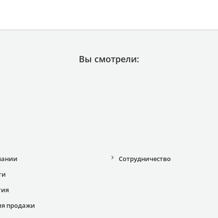
Вы смотрели:
пании
Сотрудничество
ти
тия
ия продажи