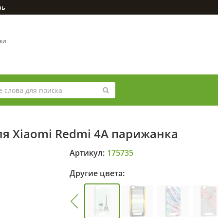
зь
вки
ля Xiaomi Redmi 4A парижанка
Артикул:
175735
Другие цвета: