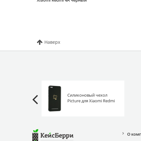
Xiaomi Redmi 4A черный
Наверх
Силиконовый чехол
Picture для Xiaomi Redmi
4A Сердце черный
О ком