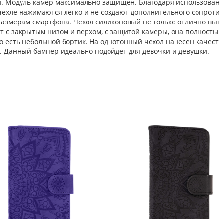
 Модуль камер максимально защищен. Благодаря использовани
 чехле нажимаются легко и не создают дополнительного сопрот
азмерам смартфона. Чехол силиконовый не только отлично выг
т с закрытым низом и верхом, с защитой камеры, она полност
ого есть небольшой бортик. На однотонный чехол нанесен качес
ы. Данный бампер идеально подойдёт для девочки и девушки.