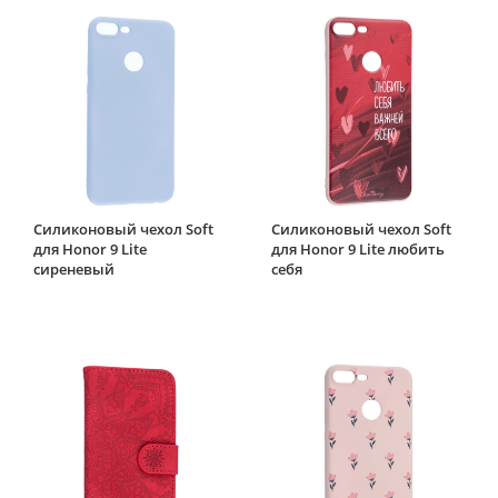
Силиконовый чехол Soft
Силиконовый чехол Soft
для Honor 9 Lite
для Honor 9 Lite любить
сиреневый
себя