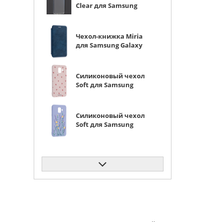
Clear для Samsung
Galaxy A6 2018
прозрачный
Чехол-книжка Miria
для Samsung Galaxy
A6 2018 синяя
Силиконовый чехол
Soft для Samsung
Galaxy A6 2018
красные сердечки
Силиконовый чехол
Soft для Samsung
Galaxy A6 2018
полевой букет
Чехол-книжка PU для
Samsung Galaxy A6
2018 черная с
магнитом
Силиконовый чехол
Clear для Samsung
Galaxy A6 2018
бантики