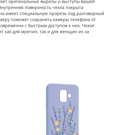
оряет оригинальные вырезы и выступы вашей
 Внутренняя поверхность чехла покрыта
Силиконовый чехол
Soft для Samsung
она имеет специальную прорезь под разговорный
Galaxy A6 2018 летняя
амеру поможет сохранить камеры телефона от
новременно с быстрым доступом к них. Чехол
ят как для мужчин, так и для женщин из-за
Силиконовый чехол
Soft для Samsung
Galaxy A6 2018
розовые цветы
Силиконовый чехол
Soft для Samsung
Galaxy A6 2018 luna
Силиконовый чехол
Soft для Samsung
Galaxy A6 2018 герб
Силиконовый чехол
Soft для Samsung
Galaxy A6 2018
ленивый кот
Силиконовый чехол
Soft для Samsung