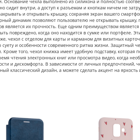
жи. Основание чехла выполнено из силикона и полностью соот
но сидит внутри, а доступ к разъемам и кнопкам ничем не затру
акрывать и открывать крышку, сохраняя экран вашего смартфон
ный динамик позволяют пользователю не открывать крышку, пр
ов является их прочность. Еще одним преимуществом является 
быть повреждено, когда оно находится в сумке или портфеле. Э
же, чехол с отделом для карты и карманом для визитных карточ
ю суету и особенности современного ритма жизни. Защитный че
и. Кроме того, чехол книжка имеет удобную подставку, которая 
ремя чтения электронных книг или просмотра видео, когда нео
ости и дискомфорта. В зависимости от личных предпочтений, ч
ный классический дизайн, а можете сделать акцент на яркость 