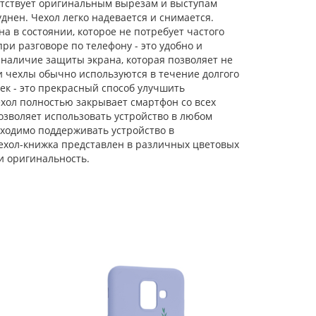
ветствует оригинальным вырезам и выступам
днен. Чехол легко надевается и снимается.
Силиконовый чехол
Soft для Samsung
а в состоянии, которое не потребует частого
Galaxy A6 2018
и разговоре по телефону - это удобно и
розовые цветы
наличие защиты экрана, которая позволяет не
ти чехлы обычно используются в течение долгого
Силиконовый чехол
Soft для Samsung
ек - это прекрасный способ улучшить
Galaxy A6 2018 luna
хол полностью закрывает смартфон со всех
позволяет использовать устройство в любом
бходимо поддерживать устройство в
Силиконовый чехол
Soft для Samsung
ехол-книжка представлен в различных цветовых
Galaxy A6 2018 герб
и оригинальность.
Силиконовый чехол
Soft для Samsung
Galaxy A6 2018
ленивый кот
Силиконовый чехол
Soft для Samsung
Galaxy A6 2018 синий
Силиконовый чехол
Soft для Samsung