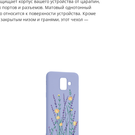
щищает корпус вашего устройства от царапин,
х портов и разъемов. Матовый однотонный
Силиконовый чехол
Soft для Samsung
 относится к поверхности устройства. Кроме
Galaxy A6 2018 летняя
 закрытым низом и гранями, этот чехол —
Силиконовый чехол
Soft для Samsung
Galaxy A6 2018
розовые цветы
Силиконовый чехол
Soft для Samsung
Galaxy A6 2018 luna
Силиконовый чехол
Soft для Samsung
Galaxy A6 2018 герб
Силиконовый чехол
Soft для Samsung
Galaxy A6 2018
ленивый кот
Силиконовый чехол
Soft для Samsung