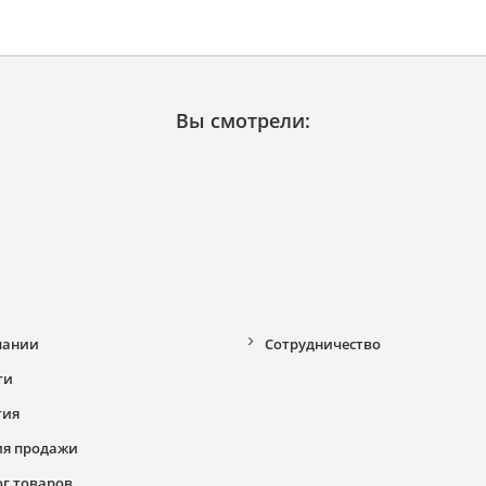
Вы смотрели:
пании
Сотрудничество
ти
тия
ия продажи
ог товаров