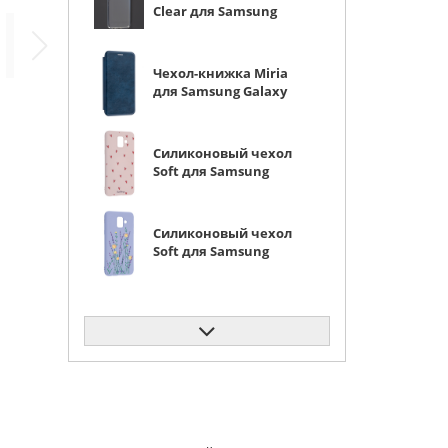
Clear для Samsung
Galaxy A6 2018
прозрачный
Чехол-книжка Miria
для Samsung Galaxy
A6 2018 синяя
Силиконовый чехол
Soft для Samsung
Galaxy A6 2018
красные сердечки
Силиконовый чехол
Soft для Samsung
Galaxy A6 2018
полевой букет
Чехол-книжка PU для
Samsung Galaxy A6
2018 черная с
магнитом
Силиконовый чехол
Clear для Samsung
Galaxy A6 2018
бантики