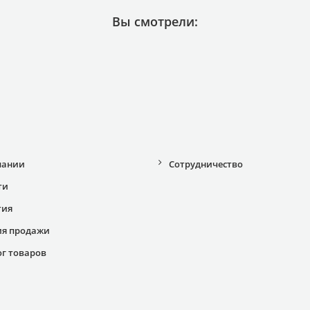
Вы смотрели:
пании
Сотрудничество
ти
тия
ия продажи
ог товаров