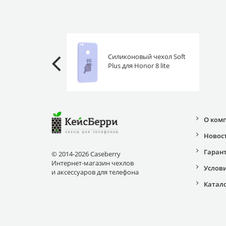
Силиконовый чехол Soft
Plus для Honor 8 lite
наспать
О ком
Новос
Гаран
© 2014-2026 Caseberry
Интернет-магазин чехлов
Услов
и аксессуаров для телефона
Катал