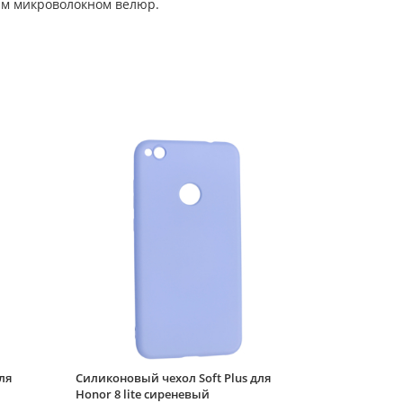
ым микроволокном велюр.
Силиконовый чехол
Clear для Honor 8 lite
прозрачный
Силиконовый чехол
Soft Plus для Honor 8
lite розовый
Силиконовый чехол
Soft Plus для Honor 8
lite синий
Чехол-книжка Weave
Case для Honor 8 lite
розовая
Чехол-книжка Weave
Case для Honor 8 lite
фиолетовая
ля
Силиконовый чехол Soft Plus для
Honor 8 lite сиреневый