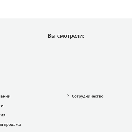
Вы смотрели:
пании
Сотрудничество
ти
тия
ия продажи