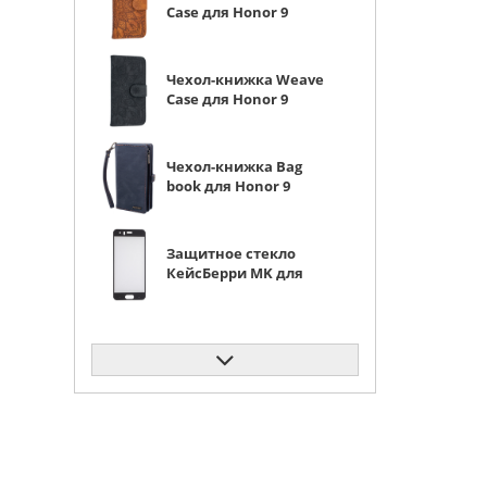
Case для Honor 9
коричневая
Чехол-книжка Weave
Case для Honor 9
черная
Чехол-книжка Bag
book для Honor 9
черная
Защитное стекло
КейсБерри MK для
Honor 9 с черной
рамкой
Чехол-книжка Weave
Case для Honor 9
красная
Силиконовый чехол
Flower для Honor 9
Nice day (с ручкой)