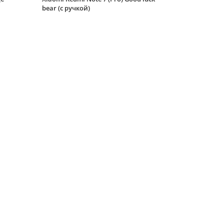
Силиконовый чехол
bear (с ручкой)
Volume для Xiaomi
Redmi Note 7 (Pro)
вишневый
Силиконовый чехол
Carboniferous для
Xiaomi Redmi Note 7
(Pro) синий
Силиконовый чехол
Volume для Xiaomi
Redmi Note 7 (Pro)
античный молочный