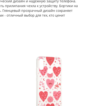
ический дизайн и надежную защиту телефона.
ть прилипания чехла к устройству. Бортики на
Силиконовый чехол
Picture для Xiaomi
ь. Глянцевый прозрачный дизайн сохраняет
Redmi Note 7 (Pro)
и - отличный выбор для тех, кто ценит
Сердце черный
Силиконовый чехол
Flower для Xiaomi
Redmi Note 7 (Pro)
Good luck bear (с
ручкой)
Силиконовый чехол
Picture для Xiaomi
Redmi Note 7 (Pro)
Сердце розовый
Чехол-книжка PU для
Xiaomi Redmi Note 7
(Pro) красная с
магнитом
Силиконовый чехол
Abstraction для
Xiaomi Redmi Note 7
(Pro) красный
Чехол-книжка Weave
Case для Xiaomi