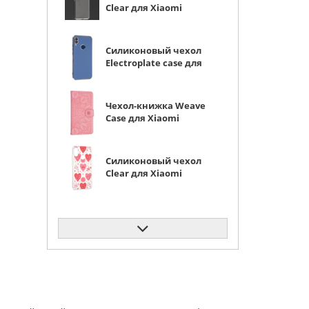
Clear для Xiaomi
Redmi Note 7 (Pro)
прозрачный
Силиконовый чехол
Electroplate case для
Xiaomi Redmi Note 7
(Pro) серо-синий
Чехол-книжка Weave
Case для Xiaomi
Redmi Note 7 (Pro)
розовая
Силиконовый чехол
Clear для Xiaomi
Redmi Note 7 (Pro)
астрология
Силиконовый чехол
Clear для Xiaomi
Redmi Note 7 (Pro)
белый гусь
Силиконовый чехол
Clear для Xiaomi
Redmi Note 7 (Pro)
первые цветы