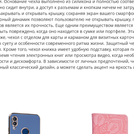
жи. Основание чехла выполнено из силикона и полностью соот
но сидит внутри, а доступ к разъемам и кнопкам ничем не затру
акрывать и открывать крышку, сохраняя экран вашего смартфон
ный динамик позволяют пользователю не открывать крышку, пр
ов является их прочность. Еще одним преимуществом является 
быть повреждено, когда оно находится в сумке или портфеле. Э
же, чехол с отделом для карты и карманом для визитных карточ
ю суету и особенности современного ритма жизни. Защитный че
и. Кроме того, чехол книжка имеет удобную подставку, которая 
ремя чтения электронных книг или просмотра видео, когда нео
ости и дискомфорта. В зависимости от личных предпочтений, ч
ный классический дизайн, а можете сделать акцент на яркость 