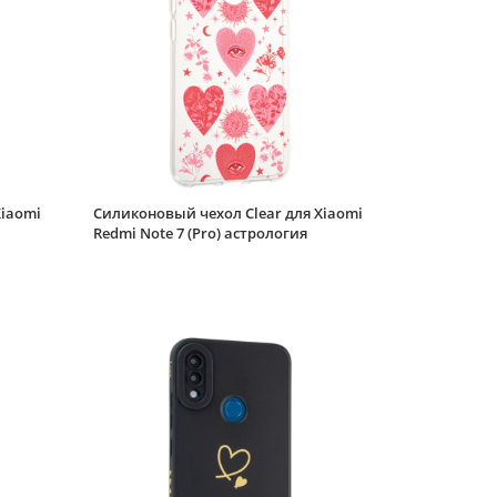
Redmi Note 7 (Pro)
красная
Силиконовый чехол
White heart для
Xiaomi Redmi Note 7
(Pro) прозрачный с
вырезом под карту
Силиконовый чехол
White heart для
Xiaomi Redmi Note 7
(Pro) розовый
Xiaomi
Силиконовый чехол Clear для Xiaomi
градиент c вырезом
Redmi Note 7 (Pro) астрология
Силиконовый чехол
под карту
Soft edge для Xiaomi
Redmi Note 7 (Pro)
дак
Силиконовый чехол
Volume для Xiaomi
Redmi Note 7 (Pro)
черный
Силиконовый чехол
Carboniferous для
Xiaomi Redmi Note 7
(Pro) зеленый