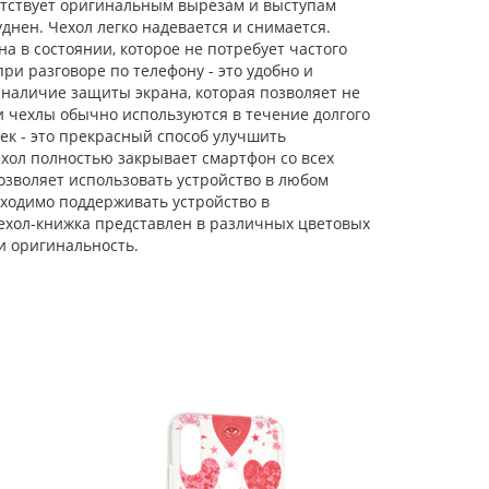
ветствует оригинальным вырезам и выступам
днен. Чехол легко надевается и снимается.
Силиконовый чехол
Clear для Xiaomi
а в состоянии, которое не потребует частого
Redmi Note 7 (Pro)
и разговоре по телефону - это удобно и
первые цветы
наличие защиты экрана, которая позволяет не
ти чехлы обычно используются в течение долгого
Силиконовый чехол
Picture для Xiaomi
ек - это прекрасный способ улучшить
Redmi Note 7 (Pro)
хол полностью закрывает смартфон со всех
Сердце черный
позволяет использовать устройство в любом
бходимо поддерживать устройство в
Силиконовый чехол
Flower для Xiaomi
ехол-книжка представлен в различных цветовых
Redmi Note 7 (Pro)
и оригинальность.
Good luck bear (с
ручкой)
Силиконовый чехол
Picture для Xiaomi
Redmi Note 7 (Pro)
Сердце розовый
Силиконовый чехол
Abstraction для
Xiaomi Redmi Note 7
(Pro) красный
Чехол-книжка Weave
Case для Xiaomi