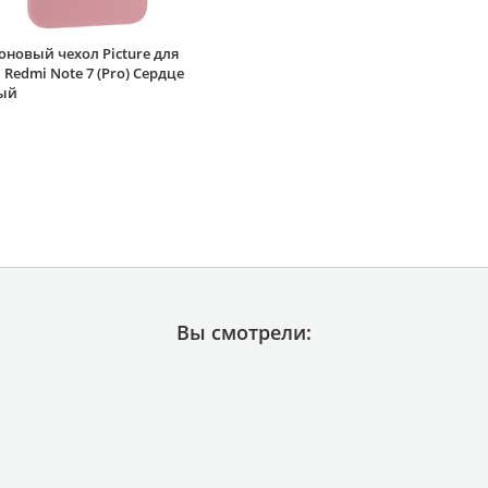
новый чехол Picture для
 Redmi Note 7 (Pro) Сердце
ый
Вы смотрели: