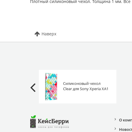
Плотный силиконовый чехол. Толщина 1 мм. Все
Наверх
Силиконовый чехол
Clear для Sony Xperia XA1
(Dual) G3121/G3112
цветная черепица
О ком
Новос