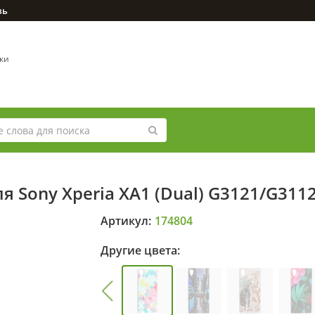
зь
вки
я Sony Xperia XA1 (Dual) G3121/G31
Артикул:
174804
Другие цвета: