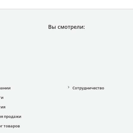
Вы смотрели:
пании
Сотрудничество
ти
тия
ия продажи
ог товаров