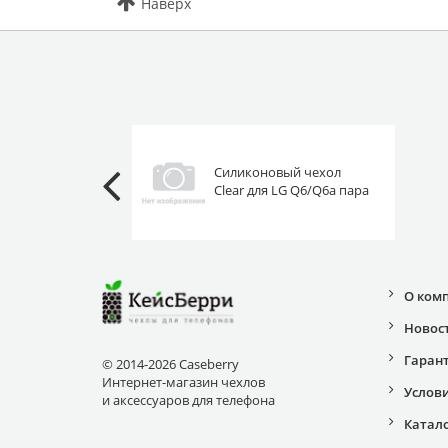
Наверх
Силиконовый чехол
Clear для LG Q6/Q6a пара
в Париже
О ком
Новос
Гаран
© 2014-2026 Caseberry
Интернет-магазин чехлов
Услов
и аксессуаров для телефона
Катал