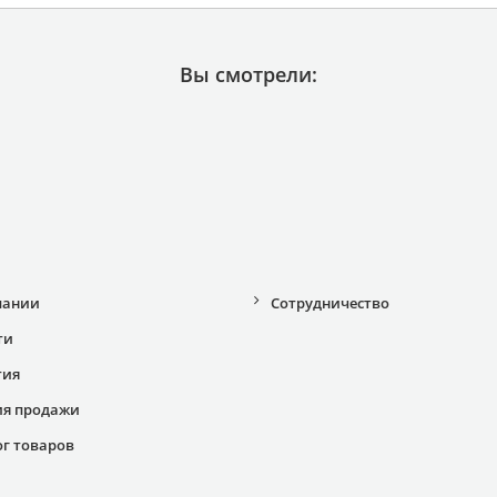
Вы смотрели:
пании
Сотрудничество
ти
тия
ия продажи
ог товаров