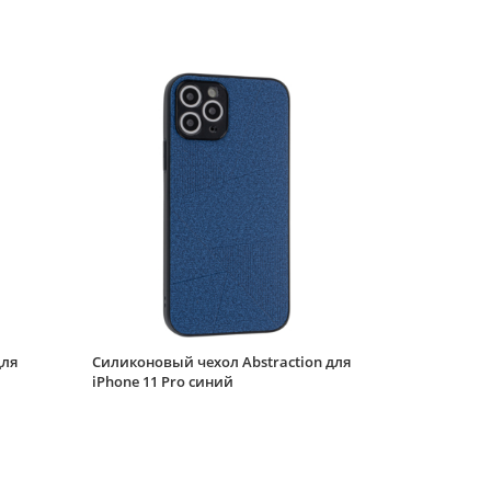
для iPhone 11 Pro
песочно-розовый
Силиконовый чехол
Plastic slot для iPhone
11 Pro синий с
карманом под карту
Силиконовый чехол
Matte edge для
iPhone 11 Pro
прозрачный черный
Силиконовый чехол
Texture для iPhone 11
Pro черный
Силиконовый чехол
Thick для iPhone 11
для
Силиконовый чехол Abstraction для
Pro молочный
iPhone 11 Pro синий
Силиконовый чехол
Thick для iPhone 11
Pro черный