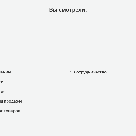
Вы смотрели:
пании
Сотрудничество
ти
тия
ия продажи
ог товаров