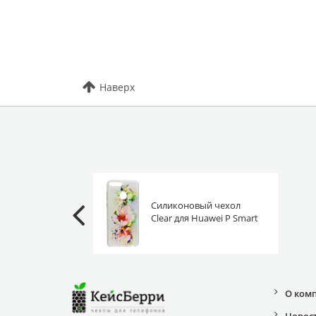
Наверх
Силиконовый чехол
Clear для Huawei P Smart
акварельные цветы
О ком
Новос