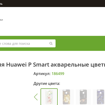
зь
вки
ля Huawei P Smart акварельные цве
Артикул:
186499
Другие цвета: