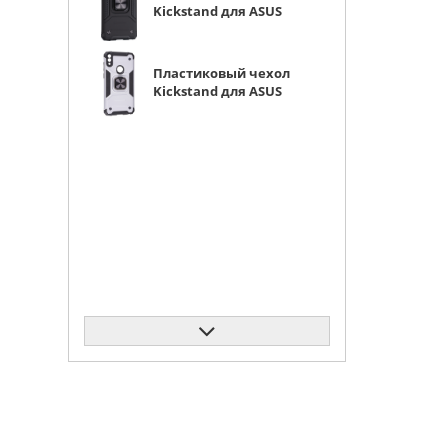
Kickstand для ASUS
ZenFone Max Pro (M1)
ZB602KL/ZB601KL
черный с кольцом
Пластиковый чехол
Kickstand для ASUS
ZenFone Max Pro (M1)
ZB602KL/ZB601KL
серебристый с
кольцом