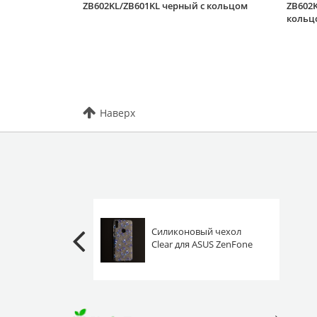
ZB602KL/ZB601KL черный с кольцом
ZB602K
кольц
Наверх
Силиконовый чехол
Clear для ASUS ZenFone
Max Pro (M1)
ZB602KL/ZB601KL
васильки