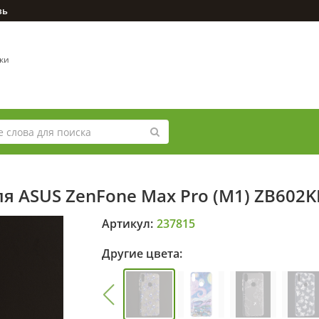
зь
вки
я ASUS ZenFone Max Pro (M1) ZB602
Артикул:
237815
Другие цвета: