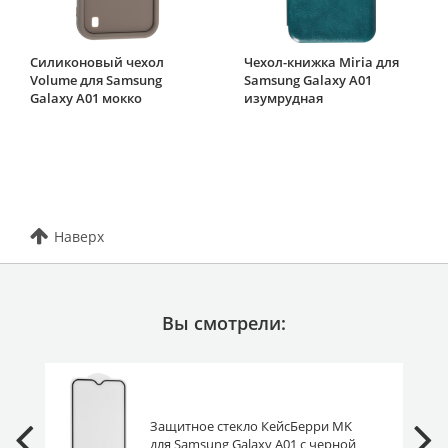
Силиконовый чехол
Чехол-книжка Miria для
Volume для Samsung
Samsung Galaxy A01
Galaxy A01 мокко
изумрудная
Наверх
Вы смотрели:
Защитное стекло КейсБерри MK
для Samsung Galaxy A01 с черной