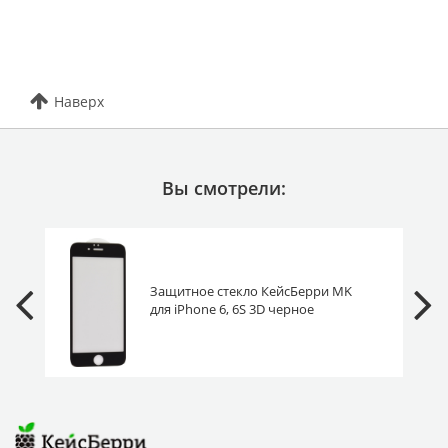
Наверх
Вы смотрели:
Защитное стекло КейсБерри MK
для iPhone 6, 6S 3D черное
матовое