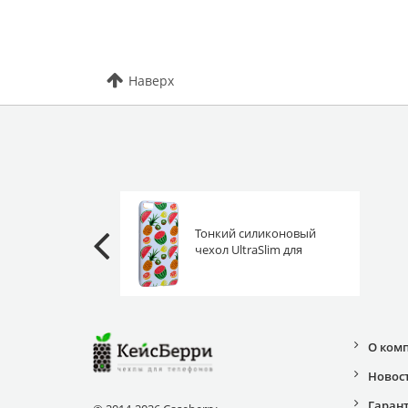
Наверх
Тонкий силиконовый
чехол UltraSlim для
Xiaomi Mi 5 фрукты
О ком
Новос
Гаран