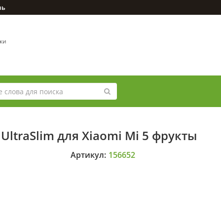
зь
вки
ltraSlim для Xiaomi Mi 5 фрукты
Артикул:
156652