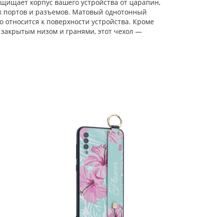
щищает корпус вашего устройства от царапин,
х портов и разъемов. Матовый однотонный
Силиконовый чехол
Style для Samsung
 относится к поверхности устройства. Кроме
Galaxy A70 розово-
 закрытым низом и гранями, этот чехол —
красный с ручкой
Силиконовый чехол
Clear для Samsung
Galaxy A70 богема
Силиконовый чехол
Volume для Samsung
Galaxy A70 античный
молочный
Силиконовый чехол
Clear для Samsung
Galaxy A70 бантики
Силиконовый чехол
Electroplate case для
Samsung Galaxy A70
песочно-розовый
Силиконовый чехол
Soft для Samsung