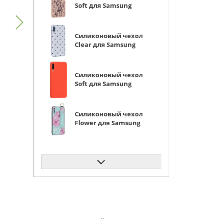
Soft для Samsung
Galaxy A70 пума
Силиконовый чехол
Clear для Samsung
Galaxy A70
минимализм
Силиконовый чехол
Soft для Samsung
Galaxy A70 красный
Силиконовый чехол
Flower для Samsung
Galaxy A70 Лилии (с
ручкой)
Силиконовый чехол
Volume для Samsung
Galaxy A70 мокко
Силиконовый чехол
Soft для Samsung
Galaxy A70 серо-
лиловый