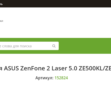
зь
вки
 ASUS ZenFone 2 Laser 5.0 ZE500KL/
Артикул:
152824