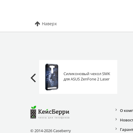
Наверх
Силиконовый чехол SMK
для ASUS ZenFone 2 Laser
5.0 ZE500KL/ZE500KG
сонный леопард
О ком
Новос
Гаран
© 2014-2026 Caseberry